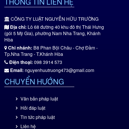
THÔNG TIN LIÊN HỆ
CÔNG TY LUẬT NGUYỄN HỮU TRƯỜNG
Địa chỉ:
Lô 68 đường 40 khu đô thị Thái Hưng
(gói 5 Mỹ Gia), phường Nam Nha Trang, Khánh
Hòa
Chi nhánh:
B8 Phan Bội Châu - Chợ Đầm -
Tp.Nha Trang - T.Khánh Hòa
Điện thoại:
098 3914 573
Email:
nguyenhuutruong473@gmail.com
CHUYỂN HƯỚNG
Văn bản pháp luật
Hỏi đáp luật
Tin tức pháp luật
Liên hệ