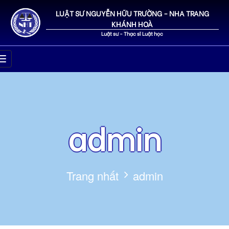
LUẬT SƯ NGUYỄN HỮU TRƯỜNG - NHA TRANG
KHÁNH HOÀ
Luật sư - Thạc sĩ Luật học
admin
Trang nhất
admin