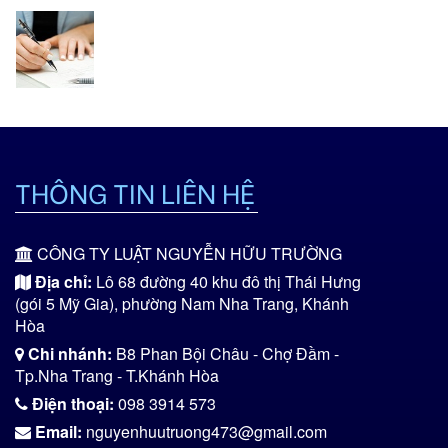
ĐIỀU KIỆN CẤP GIẤY PHÉP THÀNH LẬP VÀ HOẠT ĐỘNG...
THÔNG TIN LIÊN HỆ
DOANH NGHIỆP CÓ THỂ ỦY QUYỀN CHO ĐƠN VỊ KHÁC
CÔNG TY LUẬT NGUYỄN HỮU TRƯỜNG
ĐĂNG...
Địa chỉ:
Lô 68 đường 40 khu đô thị Thái Hưng
(gói 5 Mỹ Gia), phường Nam Nha Trang, Khánh
Hòa
Chi nhánh:
B8 Phan Bội Châu - Chợ Đầm -
Tp.Nha Trang - T.Khánh Hòa
BỊ SA THẢI KHÔNG LÝ DO CÓ ĐƯỢC KIỆN KHÔNG?
Điện thoại:
098 3914 573
Email:
nguyenhuutruong473@gmail.com