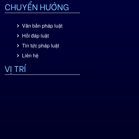
CHUYỂN HƯỚNG
Văn bản pháp luật
TRANH CHẤP TRONG THƯƠNG MẠI
Hỏi đáp luật
Tin tức pháp luật
Liên hệ
VỊ TRÍ