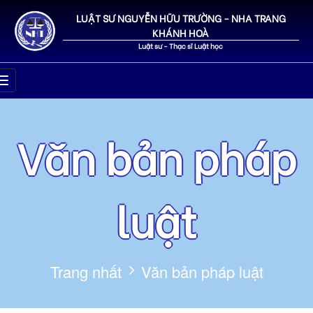
LUẬT SƯ NGUYỄN HỮU TRƯỜNG - NHA TRANG
KHÁNH HOÀ
Luật sư - Thạc sĩ Luật học
Văn bản pháp
luật
Trang nhất
Văn bản pháp luật